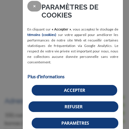
PARAMÈTRES DE
×
COOKIES
En cliquant sur
« Accepter »
, vous acceptez le stockage de
témoins (cookies)
sur votre appareil pour améliorer les
performances de notre site Web et recueillir certaines
statistiques de fréquentation via Google Analytics. Le
respect de votre vie privée est important pour nous, nous
ne collectons aucune donnée personnelle sans votre
consentement.
Plus d'informations
ACCEPTER
Nous joindre
Adresse
Avis légal, conditions d'utilisation et
REFUSER
confidentialité
150, rue Grant,
Crédits
bureau 228
PARAMÈTRES