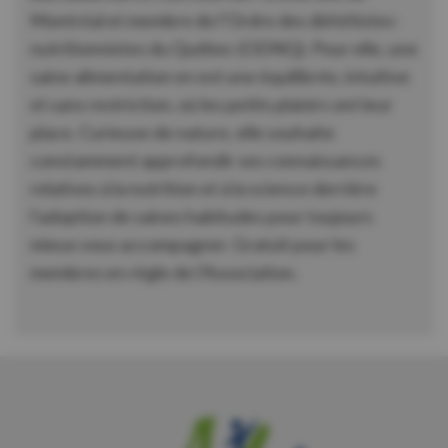
Montréal et membre de l’Ordre des diététistes-
nutritionnistes du Québec (ODNQ). Pour elle, une
saine alimentation en est une équilibrée, intuitive
et sans restriction, où les petits plaisirs ont leur
place. Curieuse de nature, elle souhaite
constamment approfondir ses connaissances
relatives à la nutrition et à la science derrière
l’adoption de saines habitudes pour toujours
mieux vous accompagner. Gratuit pour les
membres en règle de l’Association.