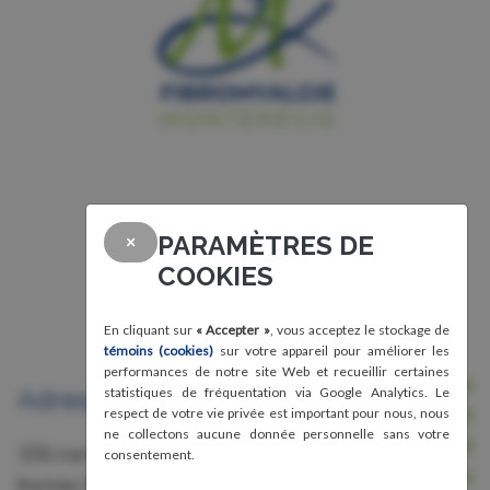
PARAMÈTRES DE
×
COOKIES
En cliquant sur
« Accepter »
, vous acceptez le stockage de
témoins (cookies)
sur votre appareil pour améliorer les
performances de notre site Web et recueillir certaines
Nous joindre
statistiques de fréquentation via Google Analytics. Le
Adresse
Avis légal, conditions d'utilisation et
respect de votre vie privée est important pour nous, nous
ne collectons aucune donnée personnelle sans votre
confidentialité
150, rue Grant,
consentement.
Crédits
bureau 228