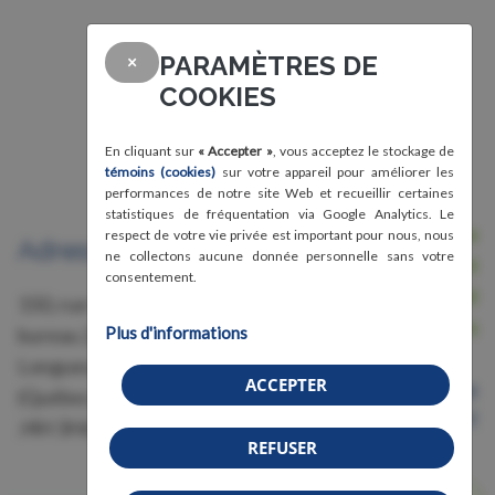
PARAMÈTRES DE
×
COOKIES
En cliquant sur
« Accepter »
, vous acceptez le stockage de
témoins (cookies)
sur votre appareil pour améliorer les
performances de notre site Web et recueillir certaines
statistiques de fréquentation via Google Analytics. Le
Nous joindre
respect de votre vie privée est important pour nous, nous
Adresse
ne collectons aucune donnée personnelle sans votre
Avis légal, conditions d'utilisation et
consentement.
confidentialité
150, rue Grant,
Crédits
bureau 228
Plus d'informations
Longueuil
ACCEPTER
Organisme de bienfaisance
(Québec)
Numéro 87583011RR0001
J4H 3H6
REFUSER