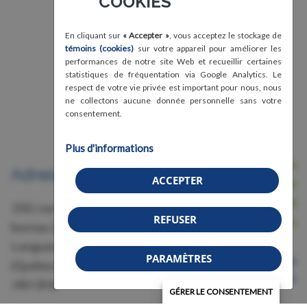
COOKIES
En cliquant sur
« Accepter »
, vous acceptez le stockage de
témoins (cookies)
sur votre appareil pour améliorer les
performances de notre site Web et recueillir certaines
statistiques de fréquentation via Google Analytics. Le
respect de votre vie privée est important pour nous, nous
ne collectons aucune donnée personnelle sans votre
consentement.
Plus d'informations
Nous joindre
Adresse
ACCEPTER
Avis légal, conditions d'utilisation et
confidentialité
150, rue Grant,
REFUSER
Crédits
bureau 228
Longueuil
PARAMÈTRES
Organisme de bienfaisance
(Québec)
Numéro 87583011RR0001
J4H 3H6
GÉRER LE CONSENTEMENT