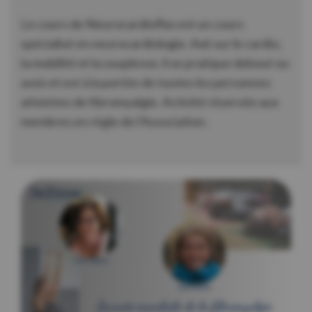
Le cours de Neurocardioflex est un cours
spécialisé en neurocardiologie. Axé sur le cardio,
la mobilité et la souplesse, il se pratique debout ou
assis et est à la portée de toutes les personnes
atteintes de fibromyalgie. Activité réservée aux
membres en règle de l’Association.