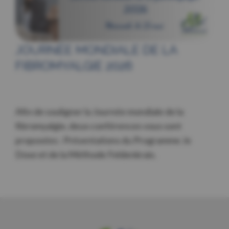
JOURNÉE MONDIALE DE LA
FIBROMYALGIE 2026
Afin de souligner la Journée mondiale de la
fibromyalgie, deux conférences vous sont
proposées : Présentations du Programme Je
Dose et de la Méthode Feldenkrais.