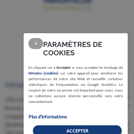
PARAMÈTRES DE
×
COOKIES
En cliquant sur
« Accepter »
, vous acceptez le stockage de
témoins (cookies)
sur votre appareil pour améliorer les
performances de notre site Web et recueillir certaines
Nous joindre
Adresse
statistiques de fréquentation via Google Analytics. Le
Avis légal, conditions d'utilisation et
respect de votre vie privée est important pour nous, nous
ne collectons aucune donnée personnelle sans votre
confidentialité
150, rue Grant,
consentement.
Crédits
bureau 228
Longueuil
Plus d'informations
Organisme de bienfaisance
(Québec)
Numéro 87583011RR0001
ACCEPTER
J4H 3H6