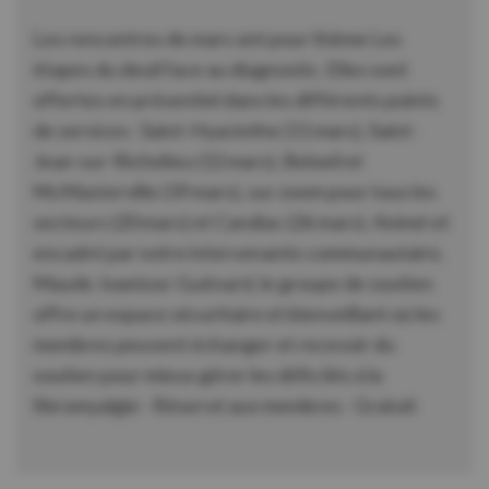
Les rencontres de mars ont pour thème Les
étapes du deuil face au diagnostic. Elles sont
offertes en présentiel dans les différents points
de services : Saint-Hyacinthe (11 mars), Saint-
Jean-sur-Richelieu (12 mars), Beloeil et
McMasterville (19 mars), sur zoom pour tous les
secteurs (20 mars) et Candiac (26 mars). Animé et
encadré par notre intervenante communautaire,
Maude Joanisse-Guénard, le groupe de soutien
offre un espace sécuritaire et bienveillant où les
membres peuvent échanger et recevoir du
soutien pour mieux gérer les défis liés à la
fibromyalgie - Réservé aux membres - Gratuit