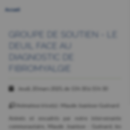
Accueil
GROUPE DE SOUTIEN - LE
DEUIL FACE AU
DIAGNOSTIC DE
FIBROMYALGIE
Jeudi, 20 mars 2025, de 13 h 30 à 15 h 30
Animateur.trice(s) : Maude Joanisse-Guénard
Animés et encadrés par notre intervenante
communautaire, Maude Joanisse - Guénard, les