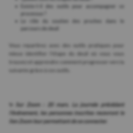
Existe-t-il des outils pour accompagner ce
processus ?
Le rôle du soutien des proches dans le
parcours de deuil
Vous repartirez avec des outils pratiques pour
mieux identifier l’étape du deuil où vous vous
trouvez et apprendre comment progresser vers la
suivante grâce à ces outils.
✨
Sur Zoom : 20 mars.
La journée précédant
l’événement, les personnes inscrites recevront le
lien Zoom leur permettant de se connecter.