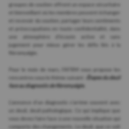
groupes de soutien offrent un espace sécuritaire
et bienveillant où les membres peuvent échanger
et recevoir du soutien, partager leurs sentiments
et préoccupations en toute confidentialité, dans
une atmosphère d’écoute active et sans
jugement pour mieux gérer les défis liés à la
fibromyalgie.
Pour le mois de mars, l’AFRM vous propose les
rencontres sous le thème suivant :
Étapes du deuil
face au diagnostic de fibromyalgie.
L’annonce d’un diagnostic s’arrime souvent avec
un deuil, deuil pathologique. Ce qui implique que
vous devez faire face à une nouvelle situation qui
comporte des changements. Le deuil, que ce soit