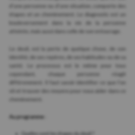
d’une personne ou d’une situation, comporte des
étapes et un cheminement. Le diagnostic est un
bouleversement dans la vie de la personne
atteinte, mais aussi dans celle de son entourage.
Le deuil, est la perte de quelque chose, de son
identité, de ses repères, de ses habitudes ou de sa
santé. Le processus est le même pour tous
cependant, chaque personne réagit
différemment. Il faut savoir identifier ce que l’on
vit et trouver des moyens pour nous aider dans ce
cheminement.
Au programme
:
Quelles sont les étapes du deuil ?