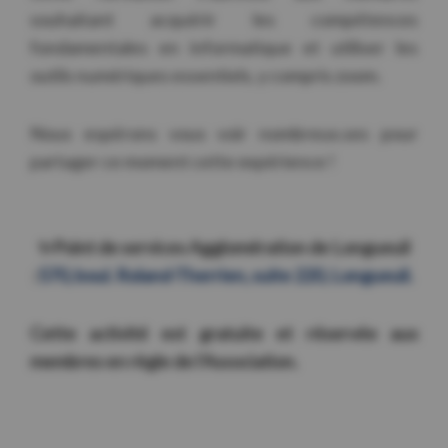
souhaitant acquérir les compétences
fondamentales en informatique et utiliser les
outils numériques essentiels, y compris zoom.
Nous espérons vous voir nombreux.ses pour
partager ce moment cette expérience !
✨Point de services Agglomération de Longueuil
:
570, boul. Roland-Therrien, suite 220, Longueuil.
Cette activité est gratuite et réservée aux
membres en règle de l’Association.