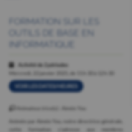
FORMATION SUR LES
OUTILS DE BASE EN
INFORMATIQUE
Activité de 2 périodes
Mercredi, 22 janvier 2025, de 11 h 30 à 12 h 30
VOIR LES DATES/HEURES
Animateur.trice(s) : Aimée You
Animée par Aimée You, notre directrice générale,
cette formation s’adresse aux membres