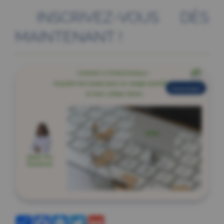
INSCRIVEZ-VOUS DÈS
MAINTENANT !
nouveau!
Partager
Facebook
Messenger
Twitter
Gmail