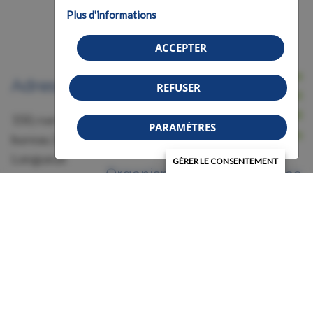
Plus d'informations
ACCEPTER
Nous joindre
Adresse
REFUSER
Avis légal, conditions d'utilisation et
confidentialité
150, rue Grant,
PARAMÈTRES
Crédits
bureau 228
Longueuil
GÉRER LE CONSENTEMENT
Organisme de bienfaisance
(Québec)
Numéro 87583011RR0001
J4H 3H6
© 2026 Association de la fibromyalgie - Région
Montérégie (AFRM) | Tous droits réservés.