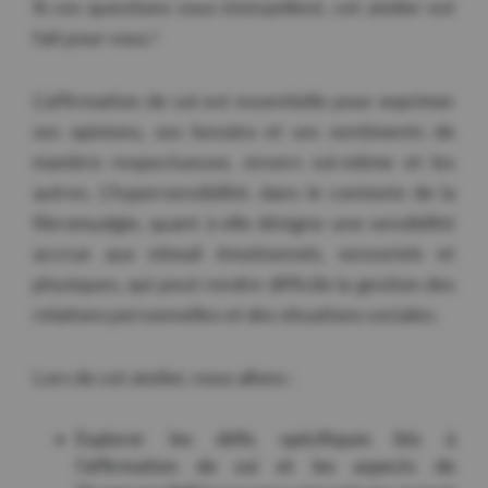
Si ces questions vous interpellent, cet atelier est
fait pour vous !
L’affirmation de soi est essentielle pour exprimer
ses opinions, ses besoins et ses sentiments de
manière respectueuse, envers soi-même et les
autres. L’hypersensibilité, dans le contexte de la
fibromyalgie, quant à elle désigne une sensibilité
accrue aux stimuli émotionnels, sensoriels et
physiques, qui peut rendre difficile la gestion des
relations personnelles et des situations sociales.
Lors de cet atelier, nous allons :
Explorer les défis spécifiques liés à
l’affirmation de soi et les aspects de