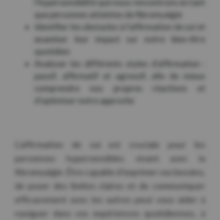
l’hypersensibilité que nous rencontrons en tant
que personnes atteintes de fibromyalgie
Identifier les obstacles à l’affirmation de soi et
examiner leur impact sur notre bien-être
quotidien
Analyser les différents styles d’affirmation :
passif, affirmatif et agressif, afin de mieux
comprendre nos propres réactions et
d’optimiser notre approche
L’affirmation de soi est cruciale pour les
personnes hypersensibles vivant avec la
fibromyalgie. Être capable d’exprimer vos besoins,
de poser des limites claires et de communiquer
efficacement avec les autres peut vous aider à
naviguer dans vos expériences quotidiennes, à