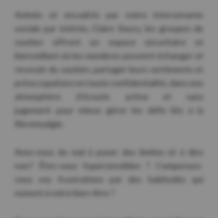
Animés et encadrés par notre intervenante
sociale par intérim, Claire Soucy, les groupes de
soutien offrent un espace sécuritaire et
bienveillant où les membres peuvent échanger et
recevoir du soutien, partager leurs sentiments et
préoccupations en toute confidentialité, dans une
atmosphère d’écoute active et sans
jugement pour mieux gérer les défis liés à la
fibromyalgie.
Avez-vous du mal à poser des limites et à dire
non? Êtes-vous hypersensibles ? Compensez-
vous vos frustrations par des habitudes qui
nuisent à votre bien-être ?