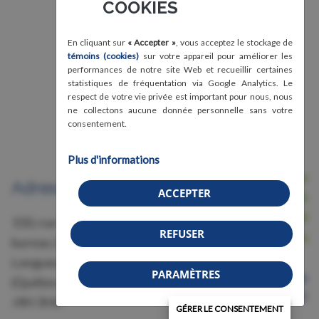
COOKIES
En cliquant sur
« Accepter »
, vous acceptez le stockage de
témoins (cookies)
sur votre appareil pour améliorer les
performances de notre site Web et recueillir certaines
statistiques de fréquentation via Google Analytics. Le
respect de votre vie privée est important pour nous, nous
ne collectons aucune donnée personnelle sans votre
consentement.
Plus d'informations
Nous joindre
Adresse
ACCEPTER
Avis légal, conditions d'utilisation et
confidentialité
150, rue Grant,
REFUSER
Crédits
bureau 228
Longueuil
PARAMÈTRES
Organisme de bienfaisance
(Québec)
Numéro 87583011RR0001
J4H 3H6
GÉRER LE CONSENTEMENT