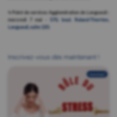
✨
Point de services Agglomération de Longueuil :
mercredi 7 mai -
570, boul. Roland-Therrien,
Longueuil, suite 220
.
Inscrivez-vous dès maintenant !
nouveau!