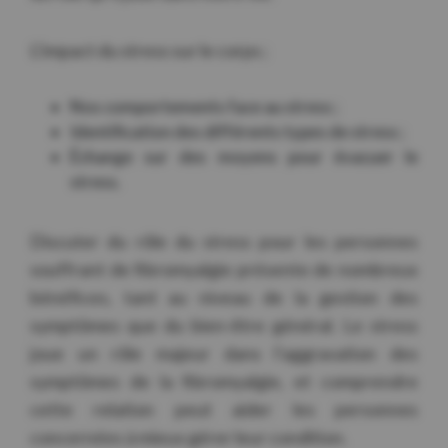
L’impact du stress sur le corps ;
Nos comportements face au stress ;
Identification des différents types de stress ;
Échange sur des moyens pour évacuer le
stress.
Discuter du rôle du stress pour les personnes
souffrant de fibromyalgie présente de nombreux
bénéfices, tant au niveau de la gestion des
symptômes que du bien-être général. Le stress
joue un rôle majeur dans l’aggravation des
symptômes de la fibromyalgie, et comprendre
cette relation peut aider les personnes
concernées à mieux gérer leur condition.