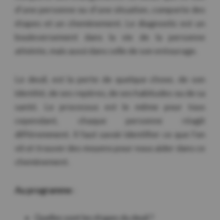
d’une personne ou d’une situation, comporte des
étapes et un cheminement. Le diagnostic est un
bouleversement dans la vie de la personne
atteinte, mais aussi dans celle de son entourage.
Le deuil, est la perte de quelque chose, de son
identité, de ses repères, de ses habitudes ou de sa
santé. Le processus est le même pour tous
cependant, chaque personne réagit
différemment. Il faut savoir identifier ce que l’on
vit et trouver des moyens pour nous aider dans ce
cheminement.
Au programme
:
Quelles sont les étapes du deuil ?