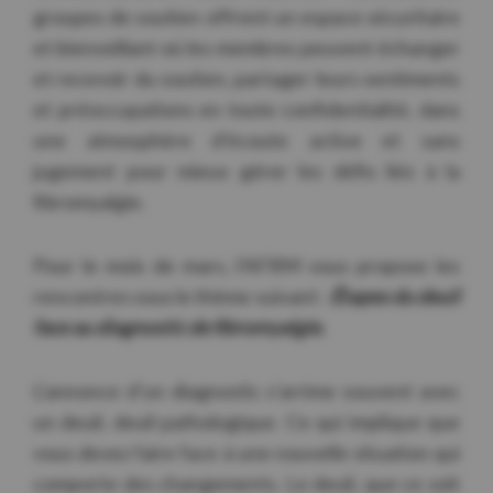
groupes de soutien offrent un espace sécuritaire
et bienveillant où les membres peuvent échanger
et recevoir du soutien, partager leurs sentiments
et préoccupations en toute confidentialité, dans
une atmosphère d’écoute active et sans
jugement pour mieux gérer les défis liés à la
fibromyalgie.
Pour le mois de mars, l’AFRM vous propose les
rencontres sous le thème suivant :
Étapes du deuil
face au diagnostic de fibromyalgie.
L’annonce d’un diagnostic s’arrime souvent avec
un deuil, deuil pathologique. Ce qui implique que
vous devez faire face à une nouvelle situation qui
comporte des changements. Le deuil, que ce soit