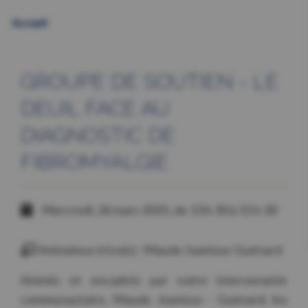
Accueil
GROUPE DE SOUTIEN - LE
DEUIL FACE AU
DIAGNOSTIC DE
FIBROMYALGIE
Mercredi, 26 mars 2025, de 13 h 30 à 15 h 30
Animateur.trice(s) : Maude Joanisse-Guénard
Animés et encadrés par notre intervenante
communautaire, Maude Joanisse - Guénard, les