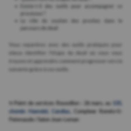
Existe-t-il des outils pour accompagner ce
processus ?
Le rôle du soutien des proches dans le
parcours de deuil
Vous repartirez avec des outils pratiques pour
mieux identifier l’étape du deuil où vous vous
trouvez et apprendre comment progresser vers la
suivante grâce à ces outils.
✨Point de services Roussillon :
26 mars,
au
135,
chemin Haendel, Candiac,
Complexe Roméo-V.-
Patenaude /
Salon Jean-Leman