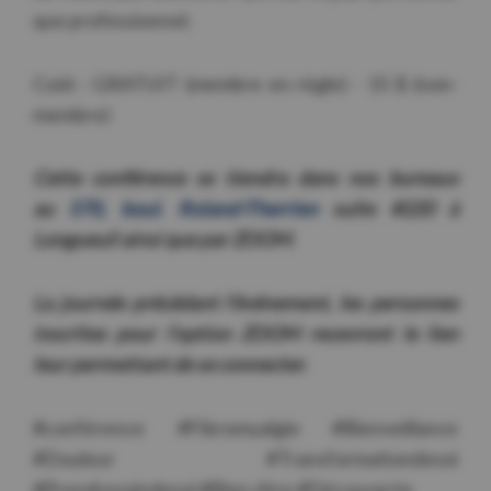
que professionnel.
Coût : GRATUIT (membre en règle) - 15 $ (non-
membre)
Cette conférence se tiendra dans nos bureaux
au
570, boul. Roland-Therrien
suite #220 à
Longueuil ainsi que par ZOOM
.
La journée précédant l’événement, les personnes
inscrites pour l’option ZOOM recevront le lien
leur permettant de se connecter.
#conférence #Fibromyalgie #Bienveillance
#Douleur #Transformationdesoi
#Prendresoindesoi #Bien-être #Découverte