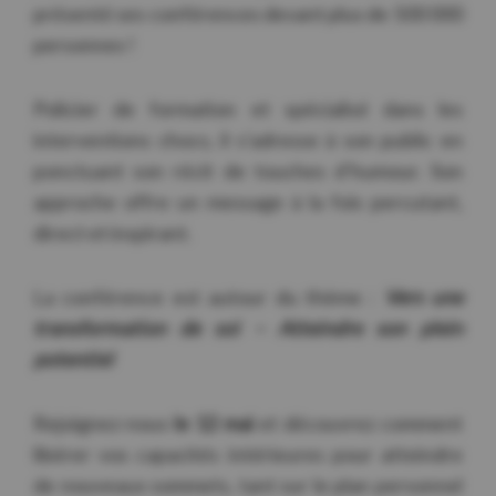
présenté ses conférences devant plus de 500 000
personnes !
Policier de formation et spécialisé dans les
interventions chocs, il s’adresse à son public en
ponctuant son récit de touches d’humour. Son
approche offre un message à la fois percutant,
direct et inspirant.
La conférence est autour du thème :
Vers une
transformation de soi – Atteindre son plein
potentiel
Rejoignez-nous
le 12 mai
et découvrez comment
libérer vos capacités intérieures pour atteindre
de nouveaux sommets, tant sur le plan personnel