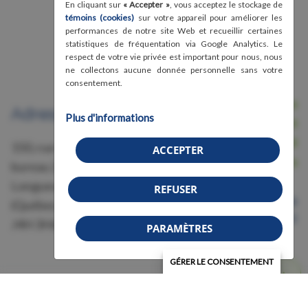
En cliquant sur
« Accepter »
, vous acceptez le stockage de
témoins (cookies)
sur votre appareil pour améliorer les
performances de notre site Web et recueillir certaines
statistiques de fréquentation via Google Analytics. Le
respect de votre vie privée est important pour nous, nous
ne collectons aucune donnée personnelle sans votre
consentement.
Nous joindre
Adresse
Plus d'informations
Avis légal, conditions d'utilisation et
confidentialité
150, rue Grant,
ACCEPTER
Crédits
bureau 228
Longueuil
REFUSER
Organisme de bienfaisance
(Québec)
Numéro 87583011RR0001
J4H 3H6
PARAMÈTRES
GÉRER LE CONSENTEMENT
© 2026 Association de la fibromyalgie - Région
Montérégie (AFRM) | Tous droits réservés.