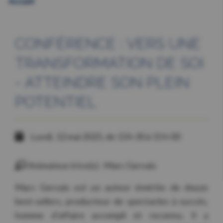
Accueil
CONFÉRENCE : VERS UNE
TRANSFORMATION DE SOI
- ATTEINDRE SON PLEIN
POTENTIEL
Lundi, 12 mai 2025, de 13 h 30 à 15 h 00
Animateur.trice(s) : Marc Gervais
Marc Gervais est un auteur émérite de douze
best-sellers, producteur de spectacles à succès,
homme d’affaire accompli et reconnu. Il a