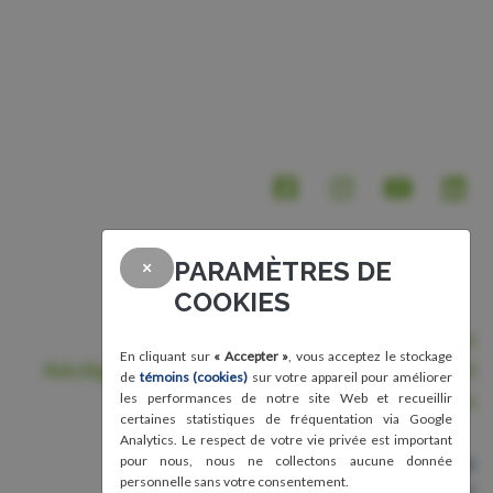
PARAMÈTRES DE
×
COOKIES
Nous joindre
En cliquant sur
« Accepter »
, vous acceptez le stockage
Avis légal, conditions d'utilisation et confidentialité
de
témoins (cookies)
sur votre appareil pour améliorer
Crédits
les performances de notre site Web et recueillir
certaines statistiques de fréquentation via Google
Analytics. Le respect de votre vie privée est important
Organisme de bienfaisance
pour nous, nous ne collectons aucune donnée
personnelle sans votre consentement.
Numéro 87583011RR0001