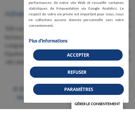
performances de notre site Web et recueillir certaines
statistiques de fréquentation via Google Analytics. Le
Nous joindre
Adresse
respect de votre vie privée est important pour nous, nous
Avis légal, conditions d'utilisation et
ne collectons aucune donnée personnelle sans votre
confidentialité
consentement.
150, rue Grant,
Crédits
bureau 228
Plus d'informations
Longueuil
Organisme de bienfaisance
(Québec)
ACCEPTER
Numéro 87583011RR0001
J4H 3H6
REFUSER
© 2026 Association de la fibromyalgie - Région
PARAMÈTRES
Montérégie (AFRM) | Tous droits réservés.
GÉRER LE CONSENTEMENT
Soutenu par