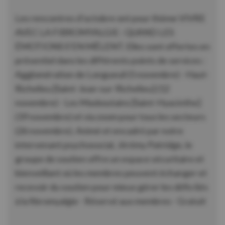
Les rencontres d’octobre ont pour thème VIVRE
AVEC LA FIBROMYALGIE : QUAND LES
ÉMOTIONS S’EN MÊLENT. Elles sont offertes en
présentiel dans les différents points de services :
Agglomération de Longueuil (5 novembre) - Haut-
Richelieu [Saint-Jean-sur-Richelieu] (12
novembre) - Les Maskoutains [Saint-Hyacinthe]
(19 novembre) et via zoom pour tous les secteurs
(26 novembre). Animé et encadré par notre
intervenant psychosocial, Jérémy Patridge, le
groupe de soutien offre un espace sécuritaire et
bienveillant où les membres peuvent échanger et
recevoir du soutien pour mieux gérer les défis liés
à la fibromyalgie - Réservé aux membres - Gratuit