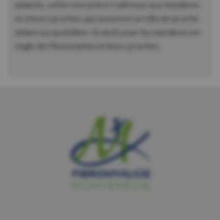
aidante, cette rencontre s’adresse aux membres
et à leurs proches qui assurent un rôle de proche
aidant au quotidien. Gratuit pour les membres en
règle de l’Association et leurs proches.