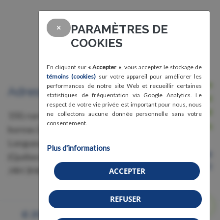
PARAMÈTRES DE
×
COOKIES
En cliquant sur
« Accepter »
, vous acceptez le stockage de
témoins (cookies)
sur votre appareil pour améliorer les
Nous joindre
performances de notre site Web et recueillir certaines
Adresse
statistiques de fréquentation via Google Analytics. Le
Avis légal, conditions d'utilisation et
respect de votre vie privée est important pour nous, nous
confidentialité
150, rue Grant,
ne collectons aucune donnée personnelle sans votre
consentement.
Crédits
bureau 228
Longueuil
Plus d'informations
Organisme de bienfaisance
(Québec)
Numéro 87583011RR0001
J4H 3H6
ACCEPTER
REFUSER
© 2026 Association de la fibromyalgie - Région