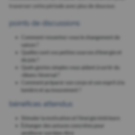
traverser cette période avec plus de douceur.
points de discussions
Comment ressentez-vous le changement de
saison ?
Quelles sont vos petites sources d’énergie et
de joie ?
Quels gestes simples vous aident à sortir du
«blues» hivernal ?
Comment préparer son corps et son esprit à la
lumière et au mouvement ?
bénéfices attendus
Stimuler la motivation et l’énergie intérieure
Échanger des astuces concrètes pour
améliorer son bien-être