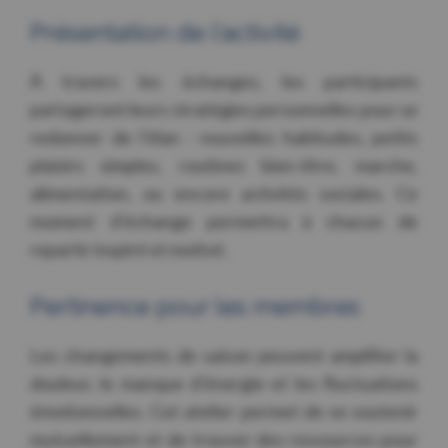
Présentation de l’activité
À travers les échanges, les participants
partageront leurs stratégies personnelles pour se
redonner de l’élan : nouvelles habitudes, petits
plaisirs simples, routines bien-être, marche,
alimentation, ou encore activités sociales. Ce
moment d’échange permettra à chacun de
repartir inspiré et motivé.
Pertinence pour les membres
Les changements de saison peuvent amplifier la
douleur, le manque d’énergie et les fluctuations
émotionnelles. Cet atelier permet de se soutenir
mutuellement et de trouver des ressources pour