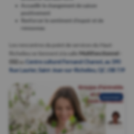
Accueillir le changement de saison
positivement
Renforcer le sentiment d’espoir et de
renouveau
Les rencontres du point de services du Haut-
Richelieu se tiennent
à la salle
Multifonctionnel -
032
au
Centre culturel Fernand-Charest, au 190
Rue Laurier, Saint-Jean-sur-Richelieu, QC J3B 7J9
nouveau!