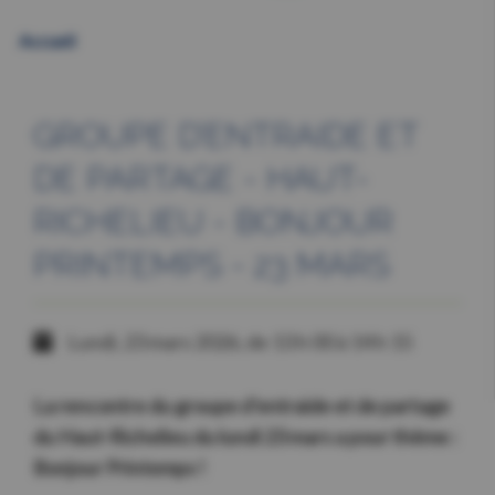
Accueil
GROUPE D’ENTRAIDE ET
DE PARTAGE - HAUT-
RICHELIEU - BONJOUR
PRINTEMPS - 23 MARS
Lundi, 23 mars 2026, de 13 h 00 à 14 h 15
La rencontre du groupe d’entraide et de partage
du Haut-Richelieu du lundi 23 mars a pour thème :
Bonjour Printemps !