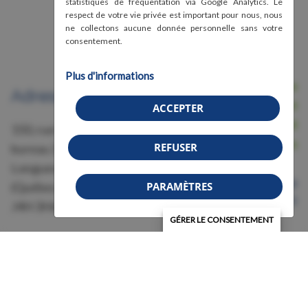
statistiques de fréquentation via Google Analytics. Le
respect de votre vie privée est important pour nous, nous
ne collectons aucune donnée personnelle sans votre
consentement.
Plus d'informations
Nous joindre
Adresse
Avis légal, conditions d'utilisation et
ACCEPTER
confidentialité
150, rue Grant,
Crédits
REFUSER
bureau 228
Longueuil
Organisme de bienfaisance
PARAMÈTRES
(Québec)
Numéro 87583011RR0001
J4H 3H6
GÉRER LE CONSENTEMENT
© 2026 Association de la fibromyalgie - Région
Montérégie (AFRM) | Tous droits réservés.