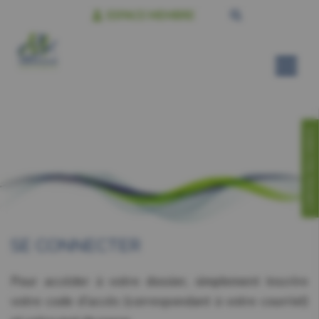
ESPACE MEMBRE
CONTACTEZ-NOUS!
SE CONNECTER
Pour accéder à votre dossier, simplement inscrire
votre code d’accès (correspondant à votre courriel)