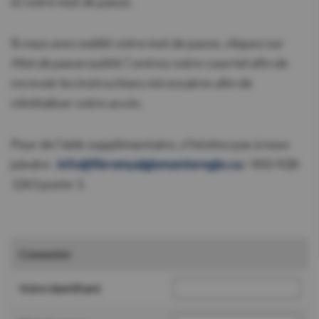
et votre mot de passe.
Si vous avez oublié votre mot de passe, cliquez sur
Mot de passe oublié ?,
entrez votre courriel afin de
recevoir les instructions nécessaires afin de
réinitialiser votre accès.
Pour de l’aide supplémentaire, n’hésitez pas à nous
joindre :
info@fibromyalgiemonteregie.ca
/ 450-928-
1261 poste 1.
Connexion
Votre identifiant: