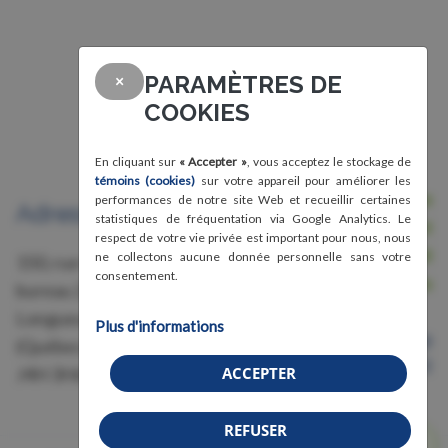
PARAMÈTRES DE
×
COOKIES
En cliquant sur
« Accepter »
, vous acceptez le stockage de
témoins (cookies)
sur votre appareil pour améliorer les
Nous joindre
performances de notre site Web et recueillir certaines
Adresse
statistiques de fréquentation via Google Analytics. Le
Avis légal, conditions d'utilisation et
respect de votre vie privée est important pour nous, nous
confidentialité
ne collectons aucune donnée personnelle sans votre
150, rue Grant,
consentement.
Crédits
bureau 228
Longueuil
Plus d'informations
Organisme de bienfaisance
(Québec)
Numéro 87583011RR0001
J4H 3H6
ACCEPTER
REFUSER