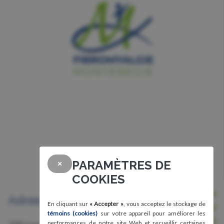
PARAMÈTRES DE
×
COOKIES
Nous joindre
Adresse
En cliquant sur
« Accepter »
, vous acceptez le stockage de
Avis légal, conditions d'utilisation et
témoins (cookies)
sur votre appareil pour améliorer les
confidentialité
performances de notre site Web et recueillir certaines