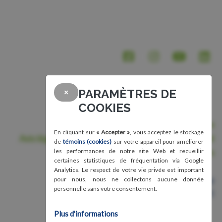
PARAMÈTRES DE
×
COOKIES
Nous joindre
En cliquant sur
« Accepter »
, vous acceptez le stockage
Avis légal, conditions d'utilisation et confidentialité
de
témoins (cookies)
sur votre appareil pour améliorer
Crédits
les performances de notre site Web et recueillir
certaines statistiques de fréquentation via Google
Analytics. Le respect de votre vie privée est important
Organisme de bienfaisance
pour nous, nous ne collectons aucune donnée
personnelle sans votre consentement.
Numéro 87583011RR0001
Plus d'informations