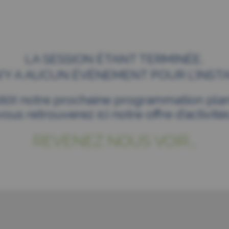
LA SESSION ÉTANT TERMINÉE,
 N’Y A AUCUN ÉVÉNEMENT POUR L’INSTA
itôt notre prochaine programmation plani
vous retrouverez ici notre offre d’activités
REVENEZ NOUS VOIR...