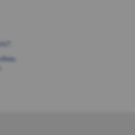
NT.
fiée,
.