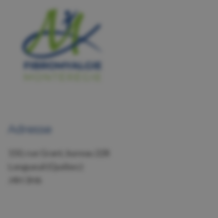
Adresse
150, rue Grant, bureau 228
Longueuil (Québec)
J4H 3H6