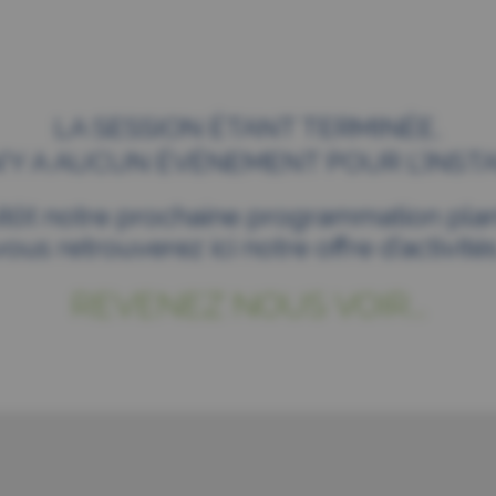
LA SESSION ÉTANT TERMINÉE,
 N’Y A AUCUN ÉVÉNEMENT POUR L’INSTA
itôt notre prochaine programmation plani
vous retrouverez ici notre offre d’activités
REVENEZ NOUS VOIR...