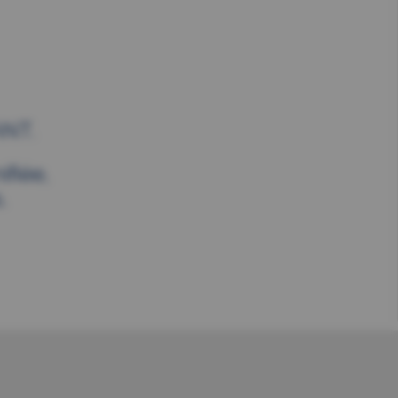
NT.
fiée,
.