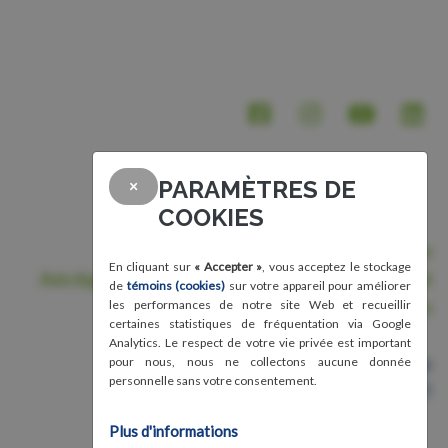
PARAMÈTRES DE
×
COOKIES
Nous joindre
En cliquant sur
« Accepter »
, vous acceptez le stockage
Avis légal, conditions d'utilisation et confidentialité
de
témoins (cookies)
sur votre appareil pour améliorer
Crédits
les performances de notre site Web et recueillir
certaines statistiques de fréquentation via Google
Analytics. Le respect de votre vie privée est important
Organisme de bienfaisance
pour nous, nous ne collectons aucune donnée
personnelle sans votre consentement.
Numéro 87583011RR0001
Plus d'informations