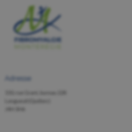
Adresse
150, rue Grant, bureau 228
Longueuil (Québec)
J4H 3H6