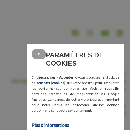
PARAMÈTRES DE
×
COOKIES
Nous joindre
En cliquant sur
« Accepter »
, vous acceptez le stockage
Avis légal, conditions d'utilisation et confidentialité
de
témoins (cookies)
sur votre appareil pour améliorer
Crédits
les performances de notre site Web et recueillir
certaines statistiques de fréquentation via Google
Analytics. Le respect de votre vie privée est important
Organisme de bienfaisance
pour nous, nous ne collectons aucune donnée
personnelle sans votre consentement.
Numéro 87583011RR0001
Plus d'informations