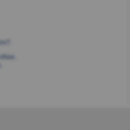
NT.
fiée,
.