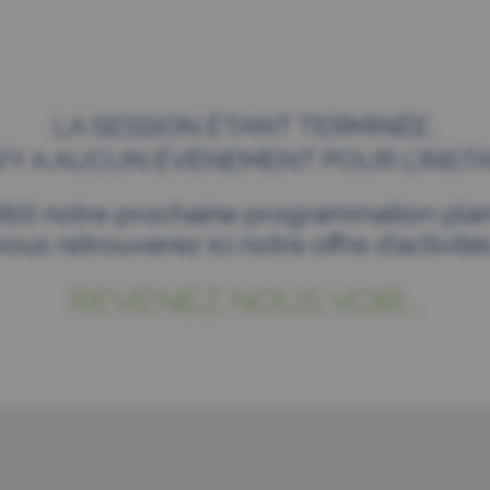
LA SESSION ÉTANT TERMINÉE,
 N’Y A AUCUN ÉVÉNEMENT POUR L’INSTA
itôt notre prochaine programmation plani
vous retrouverez ici notre offre d’activités
REVENEZ NOUS VOIR...