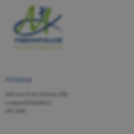
Adresse
150, rue Grant, bureau 228
Longueuil (Québec)
J4H 3H6