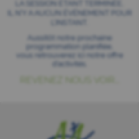
LA SESSION ÉTANT TERMINÉE,
IL N’Y A AUCUN ÉVÉNEMENT POUR
L’INSTANT.
Aussitôt notre prochaine
programmation planifiée,
vous retrouverez ici notre offre
d’activités.
REVENEZ NOUS VOIR...