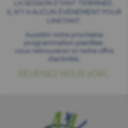
LA SESSION ÉTANT TERMINÉE,
IL N’Y A AUCUN ÉVÉNEMENT POUR
L’INSTANT.
Aussitôt notre prochaine
programmation planifiée,
vous retrouverez ici notre offre
d’activités.
REVENEZ NOUS VOIR...