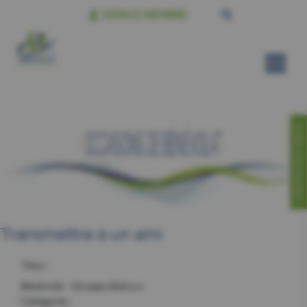
ESPACE MEMBRE
CONTACTEZ-NOUS!
Transmettre à un ami
Titre :
Bénévole - Groupe Aîné.e.s
Catégorie :