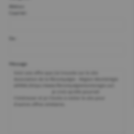
Aîné.e.s
Courriel :
De :
Message