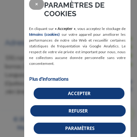
PARAMÈTRES DE
×
COOKIES
En cliquant sur
« Accepter »
, vous acceptez le stockage de
témoins (cookies)
sur votre appareil pour améliorer les
Nous joindre
performances de notre site Web et recueillir certaines
Adresse
Avis légal, conditions d'utilisation et
statistiques de fréquentation via Google Analytics. Le
respect de votre vie privée est important pour nous, nous
confidentialité
150, rue Grant,
ne collectons aucune donnée personnelle sans votre
Crédits
consentement.
bureau 228
Longueuil
Plus d'informations
Organisme de bienfaisance
(Québec)
Numéro 87583011RR0001
J4H 3H6
ACCEPTER
REFUSER
© 2026 Association de la fibromyalgie - Région
Montérégie (AFRM) | Tous droits réservés.
PARAMÈTRES