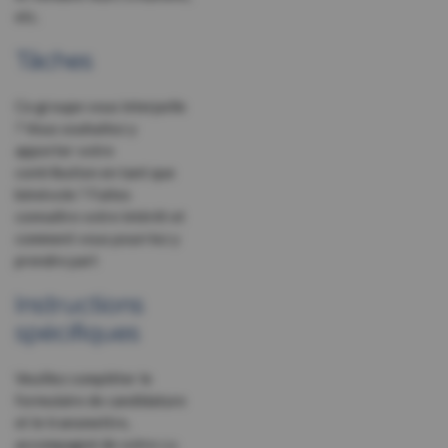
etc.
Tâches
Ce groupe vous interpelle
? Vous souhaitez y
apporter votre
contribution en tant que
bénévole ? Faites
connaître votre intérêt et
comment vous pourriez y
prendre part
Instructions
spécifiques
Veuillez compléter le
formulaire de candidature
et le transmettre,
accompagné de votre c.v.