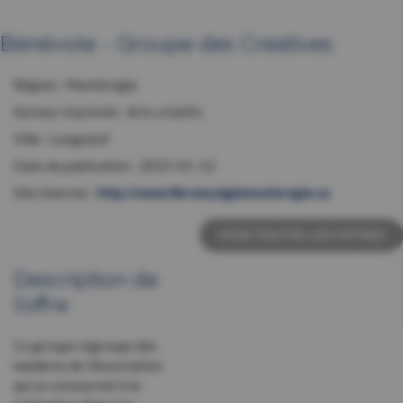
Bénévole - Groupe des Créatives
Région :
Montérégie
Secteur d’activité :
Arts créatifs
Ville :
Longueuil
Date de publication :
2025-01-12
Site internet :
http://www.fibromyalgiemonteregie.ca
VOIR TOUTES LES OFFRES
Description de
l’offre
Ce groupe regroupe des
membres de l’Association
qui se consacrent à la