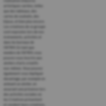
réalisation d’œuvres
artistiques variées, telles
que des tableaux, des
cartes de souhaits, des
bijoux, et bien plus encore.
Les créations de ce groupe
sont exposées lors de nos
événements, activités et
dans les bureaux de
l’AFRM. En tant que
membre de l’AFRM, vous
pouvez vous inscrire aux
ateliers d’arts créatifs
eux-mêmes. Vous pouvez
également vous impliquer
davantage, par exemple en
animant un atelier, en
assurant une présence lors
des activités sociales où
les Créatives présentent
et vendent leurs créations,