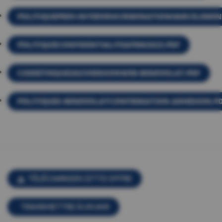
POLITIQUEPREV-INTERVDISCRIMINATIONHARCELEMEN
POLITIQUECONFIDENTIALITEAFRM2023.PDF
CODEETHIQUE2023VERSIONWEB-BENEVOLAT.PDF
POLITIQUES-BENEVOLATCONFIRMATION-ADHESION.P
TÉLÉCHARGER CETTE OFFRE
TRANSMETTRE À UN AMI