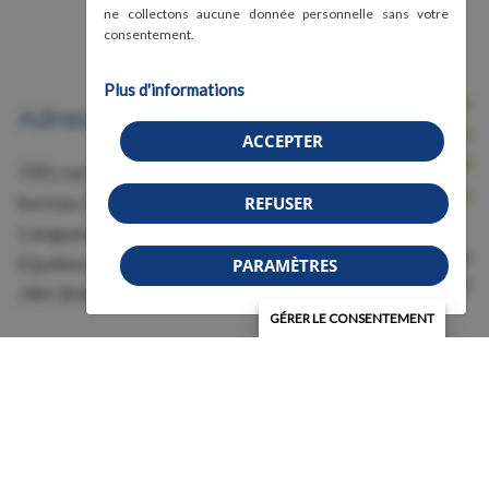
ne collectons aucune donnée personnelle sans votre
consentement.
Plus d'informations
Nous joindre
Adresse
Avis légal, conditions d'utilisation et
ACCEPTER
confidentialité
150, rue Grant,
Crédits
bureau 228
REFUSER
Longueuil
Organisme de bienfaisance
(Québec)
PARAMÈTRES
Numéro 87583011RR0001
J4H 3H6
GÉRER LE CONSENTEMENT
© 2026 Association de la fibromyalgie - Région
Montérégie (AFRM) | Tous droits réservés.