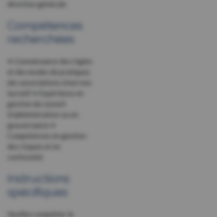
direction générale
Compétences
recherchées
• Connaissance des règles
et des modes de pratiques
des associations à but non
lucratif • Expérience en
gestion de conseil
d’administration ou en
gouvernance •
Compétences en gestion
des risques et en
conformité
Instructions
spécifiques
Veuillez compléter le