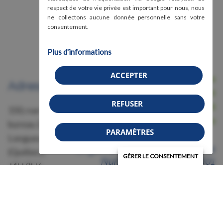
respect de votre vie privée est important pour nous, nous
ne collectons aucune donnée personnelle sans votre
consentement.
Plus d'informations
ACCEPTER
Nous joindre
Adresse
Avis légal, conditions d'utilisation et
REFUSER
confidentialité
150, rue Grant,
Crédits
bureau 228
PARAMÈTRES
Longueuil
Organisme de bienfaisance
(Québec)
GÉRER LE CONSENTEMENT
Numéro 87583011RR0001
J4H 3H6
© 2026 Association de la fibromyalgie - Région