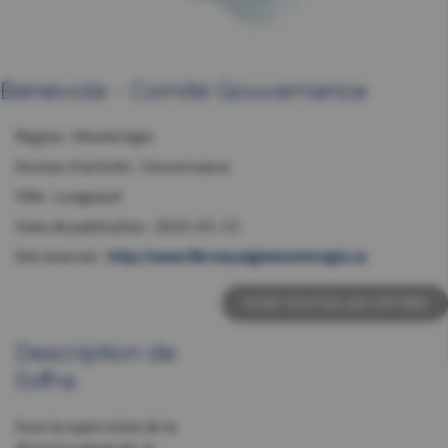
Bénévole - Comité Gouvernance
Région :
Montérégie
Secteur d’activité :
Gouvernance
Ville :
Longueuil
Date de publication :
2025-01-13
Site internet :
http://www.fibromyalgiemonteregie.ca
VOIR TOUTES LES OFFRES
Description de
l’offre
Sous la supervision de la