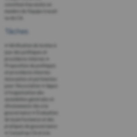
constitué d’au moins un
membre de l’équipe travail
ou du CA.
Tâches
• Vérification de la mise à
jour des politiques et
procédures internes •
Proposition de politiques
et procédures internes
innovantes et pertinentes
pour l’Association • Appui
à l’organisation des
assemblées générales et
d’événements liés à la
gouvernance • Évaluation
de la performance et des
pratiques de gouvernance
• Conseil au CA et à la