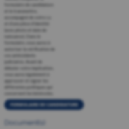
formulaire de candidature
et le transmettre,
accompagné de votre c.v.
et d’une pièce d’identité
(avec photo et date de
naissance). Dans le
formulaire, vous aurez à
autoriser la vérification de
vos antécédents
judiciaires. Avant de
débuter votre implication,
vous aurez également à
approuver et signer les
différentes politiques qui
concernent les bénévoles.
FORMULAIRE DE CANDIDATURE
Document(s)