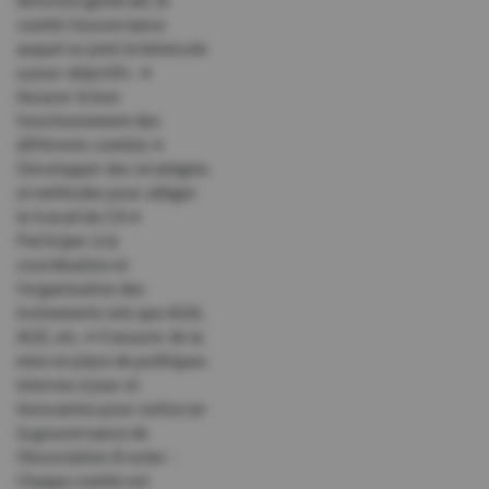
direction générale, le
comité Gouvernance
auquel se joint le bénévole
a pour objectifs : •
Assurer le bon
fonctionnement des
différents comités •
Développer des stratégies
et méthodes pour alléger
le travail du CA •
Participer à la
coordination et
l’organisation des
événements tels que AGA,
AGE, etc. • S’assurer de la
mise en place de politiques
internes à jour et
innovantes pour renforcer
la gouvernance de
l’Association À noter :
Chaque comité est