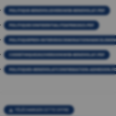
POLITIQUE-BENEVOLESVERSWEB-BENEVOLAT.PDF
POLITIQUECONFIDENTIALITEAFRM2023.PDF
POLITIQUEPREV-INTERVDISCRIMINATIONHARCELEMEN
CODEETHIQUE2023VERSIONWEB-BENEVOLAT.PDF
POLITIQUES-BENEVOLATCONFIRMATION-ADHESION.P
TÉLÉCHARGER CETTE OFFRE