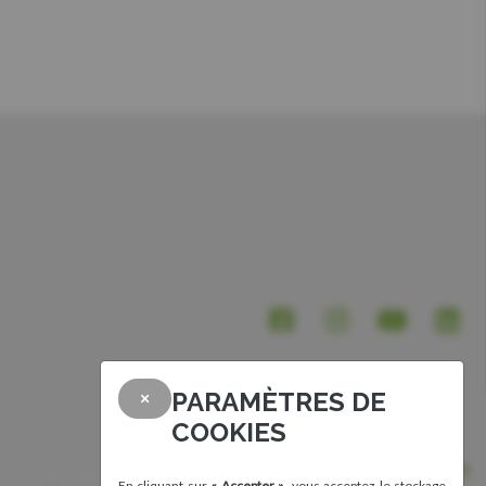
PARAMÈTRES DE
×
COOKIES
Nous joindre
En cliquant sur
« Accepter »
, vous acceptez le stockage