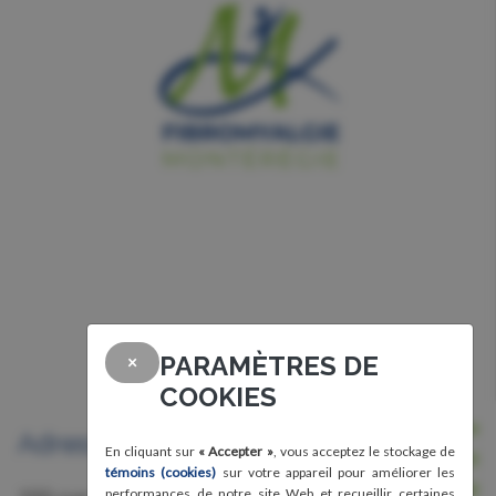
PARAMÈTRES DE
×
COOKIES
Nous joindre
Adresse
En cliquant sur
« Accepter »
, vous acceptez le stockage de
Avis légal, conditions d'utilisation et
témoins (cookies)
sur votre appareil pour améliorer les
confidentialité
performances de notre site Web et recueillir certaines