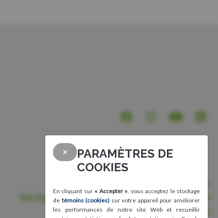
PARAMÈTRES DE
×
COOKIES
Nous joindre
En cliquant sur
« Accepter »
, vous acceptez le stockage
Avis légal, conditions d'utilisation et confidentialité
de
témoins (cookies)
sur votre appareil pour améliorer
Crédits
les performances de notre site Web et recueillir