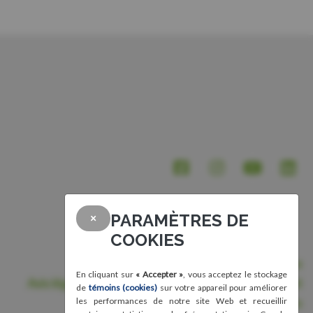
PARAMÈTRES DE
×
COOKIES
Nous joindre
En cliquant sur
« Accepter »
, vous acceptez le stockage
Avis légal, conditions d'utilisation et confidentialité
de
témoins (cookies)
sur votre appareil pour améliorer
Crédits
les performances de notre site Web et recueillir