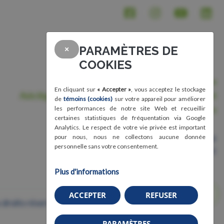
PARAMÈTRES DE
×
COOKIES
Nous joindre
En cliquant sur
« Accepter »
, vous acceptez le stockage
Avis légal, conditions d'utilisation et confidentialité
de
témoins (cookies)
sur votre appareil pour améliorer
Crédits
les performances de notre site Web et recueillir
certaines statistiques de fréquentation via Google
Analytics. Le respect de votre vie privée est important
Organisme de bienfaisance
pour nous, nous ne collectons aucune donnée
personnelle sans votre consentement.
Numéro 87583011RR0001
Plus d'informations
ACCEPTER
REFUSER
droits réservés.
PARAMÈTRES