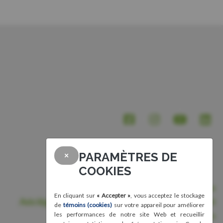
PARAMÈTRES DE
×
COOKIES
Nous joindre
En cliquant sur
« Accepter »
, vous acceptez le stockage
Avis légal, conditions d'utilisation et confidentialité
de
témoins (cookies)
sur votre appareil pour améliorer
Crédits
les performances de notre site Web et recueillir