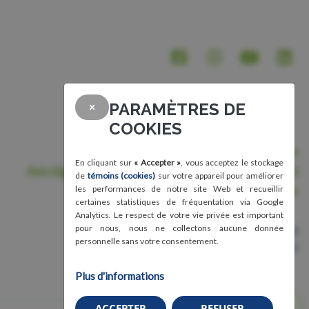
PARAMÈTRES DE
×
COOKIES
Nous joindre
En cliquant sur
« Accepter »
, vous acceptez le stockage
Avis légal, conditions d'utilisation et confidentialité
de
témoins (cookies)
sur votre appareil pour améliorer
Crédits
les performances de notre site Web et recueillir
certaines statistiques de fréquentation via Google
Analytics. Le respect de votre vie privée est important
Organisme de bienfaisance
pour nous, nous ne collectons aucune donnée
personnelle sans votre consentement.
Numéro 87583011RR0001
Plus d'informations
ACCEPTER
REFUSER